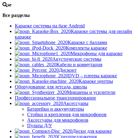
se
Все разделы
Караоке системы на базе Android
Караоке системы для онлайн
караоке
Караоке с баллами
Комплекты караоке
Микрофоны для караоке
Акустические системы
Кабели и коммутация
Дисконт
DVD – плееры караоке
Караоке центры
Оборудование для детсада, школы
Микшеры и усилители
Профессиональное транспонирование
Аксессуары
Батарейки и аккумуляторы
Стойки и крепления для микрофонов
Аксессуары для микрофонов
Пульты Д/У
Диски для караоке
Спецпредложения