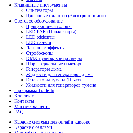
Клавишные инструменты
Синтезаторы
Цифровые пианино (Электропианино)
Световое оборудование
Вращающиеся головы
LED PAR (Прожекторы)
LED эффекты
LED панели
Лазерные эффекты
Стробоскопы
DMX-пульты, контроллеры
Шары зеркальные и моторы
Генераторы дыма
Жидкости для генераторов дыма
Генераторы тумана (Hazer)
Жидкости для генераторов тумана
Программа Trade-In
Клиентам
Контакты
Мнение эксперта
FAQ
Караоке системы для онлайн караоке
Караоке с баллами
Микрофоны для караоке