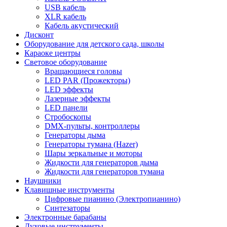
USB кабель
XLR кабель
Кабель акустический
Дисконт
Оборудование для детского сада, школы
Караоке центры
Световое оборудование
Вращающиеся головы
LED PAR (Прожекторы)
LED эффекты
Лазерные эффекты
LED панели
Стробоскопы
DMX-пульты, контроллеры
Генераторы дыма
Генераторы тумана (Hazer)
Шары зеркальные и моторы
Жидкости для генераторов дыма
Жидкости для генераторов тумана
Наушники
Клавишные инструменты
Цифровые пианино (Электропианино)
Синтезаторы
Электронные барабаны
Духовые инструменты