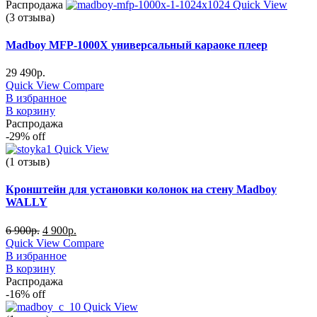
Распродажа
Quick View
(3 отзыва)
Madboy MFP-1000X универсальный караоке плеер
29 490
р.
Quick View
Compare
В избранное
В корзину
Распродажа
-29%
off
Quick View
(1 отзыв)
Кронштейн для установки колонок на стену Madboy
WALLY
6 900
р.
4 900
р.
Quick View
Compare
В избранное
В корзину
Распродажа
-16%
off
Quick View