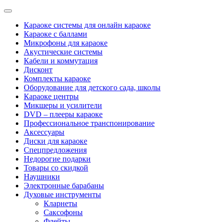
Categories
Караоке системы для онлайн караоке
Караоке с баллами
Микрофоны для караоке
Акустические системы
Кабели и коммутация
Дисконт
Комплекты караоке
Оборудование для детского сада, школы
Караоке центры
Микшеры и усилители
DVD – плееры караоке
Профессиональное транспонирование
Аксессуары
Диски для караоке
Спецпредложения
Недорогие подарки
Товары со скидкой
Наушники
Электронные барабаны
Духовые инструменты
Кларнеты
Саксофоны
Флейты