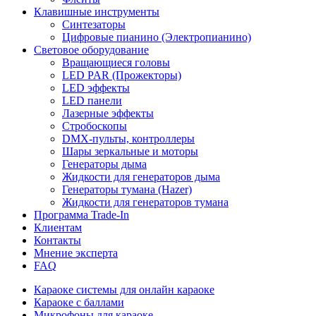
Клавишные инструменты
Синтезаторы
Цифровые пианино (Электропианино)
Световое оборудование
Вращающиеся головы
LED PAR (Прожекторы)
LED эффекты
LED панели
Лазерные эффекты
Стробоскопы
DMX-пульты, контроллеры
Шары зеркальные и моторы
Генераторы дыма
Жидкости для генераторов дыма
Генераторы тумана (Hazer)
Жидкости для генераторов тумана
Программа Trade-In
Клиентам
Контакты
Мнение эксперта
FAQ
Караоке системы для онлайн караоке
Караоке с баллами
Микрофоны для караоке