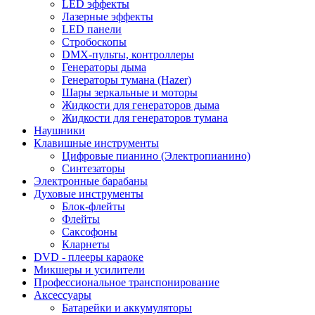
LED эффекты
Лазерные эффекты
LED панели
Стробоскопы
DMX-пульты, контроллеры
Генераторы дыма
Генераторы тумана (Hazer)
Шары зеркальные и моторы
Жидкости для генераторов дыма
Жидкости для генераторов тумана
Наушники
Клавишные инструменты
Цифровые пианино (Электропианино)
Синтезаторы
Электронные барабаны
Духовые инструменты
Блок-флейты
Флейты
Саксофоны
Кларнеты
DVD - плееры караоке
Микшеры и усилители
Профессиональное транспонирование
Аксессуары
Батарейки и аккумуляторы