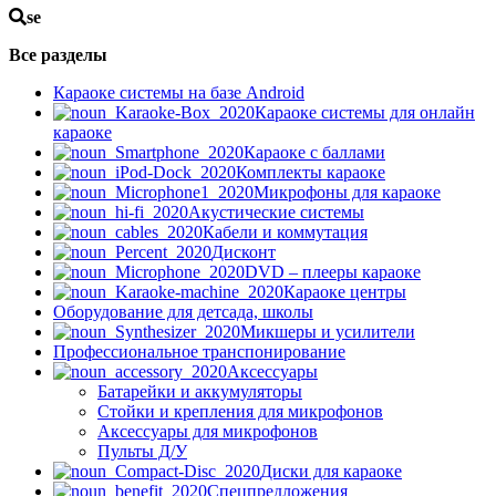
se
Все разделы
Караоке системы на базе Android
Караоке системы для онлайн
караоке
Караоке с баллами
Комплекты караоке
Микрофоны для караоке
Акустические системы
Кабели и коммутация
Дисконт
DVD – плееры караоке
Караоке центры
Оборудование для детсада, школы
Микшеры и усилители
Профессиональное транспонирование
Аксессуары
Батарейки и аккумуляторы
Стойки и крепления для микрофонов
Аксессуары для микрофонов
Пульты Д/У
Диски для караоке
Спецпредложения