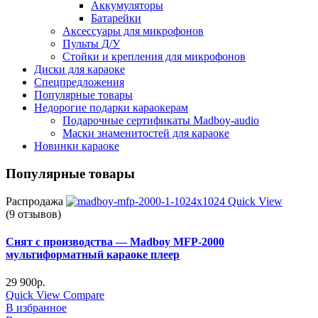
Аккумуляторы
Батарейки
Аксессуары для микрофонов
Пульты Д/У
Стойки и крепления для микрофонов
Диски для караоке
Спецпредложения
Популярные товары
Недорогие подарки караокерам
Подарочные сертификаты Madboy-audio
Маски знаменитостей для караоке
Новинки караоке
Популярные товары
Распродажа
Quick View
(9 отзывов)
Снят с производства — Madboy MFP-2000
мультиформатный караоке плеер
29 900
р.
Quick View
Compare
В избранное