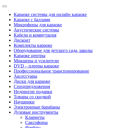
Categories
Караоке системы для онлайн караоке
Караоке с баллами
Микрофоны для караоке
Акустические системы
Кабели и коммутация
Дисконт
Комплекты караоке
Оборудование для детского сада, школы
Караоке центры
Микшеры и усилители
DVD – плееры караоке
Профессиональное транспонирование
Аксессуары
Диски для караоке
Спецпредложения
Недорогие подарки
Товары со скидкой
Наушники
Электронные барабаны
Духовые инструменты
Кларнеты
Саксофоны
Флейты