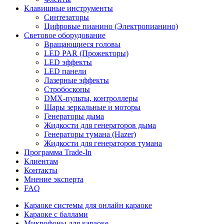
Клавишные инструменты
Синтезаторы
Цифровые пианино (Электропианино)
Световое оборудование
Вращающиеся головы
LED PAR (Прожекторы)
LED эффекты
LED панели
Лазерные эффекты
Стробоскопы
DMX-пульты, контроллеры
Шары зеркальные и моторы
Генераторы дыма
Жидкости для генераторов дыма
Генераторы тумана (Hazer)
Жидкости для генераторов тумана
Программа Trade-In
Клиентам
Контакты
Мнение эксперта
FAQ
Караоке системы для онлайн караоке
Караоке с баллами
Микрофоны для караоке