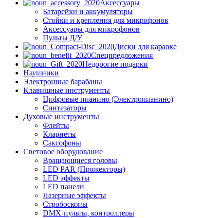
Аксессуары
Батарейки и аккумуляторы
Стойки и крепления для микрофонов
Аксессуары для микрофонов
Пульты Д/У
Диски для караоке
Спецпредложения
Недорогие подарки
Наушники
Электронные барабаны
Клавишные инструменты
Цифровые пианино (Электропианино)
Синтезаторы
Духовые инструменты
Флейты
Кларнеты
Саксофоны
Световое оборудование
Вращающиеся головы
LED PAR (Прожекторы)
LED эффекты
LED панели
Лазерные эффекты
Стробоскопы
DMX-пульты, контроллеры