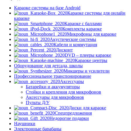
Караоке системы на базе Android
Караоке системы для онлайн
караоке
Караоке с баллами
Комплекты караоке
Микрофоны для караоке
Акустические системы
Кабели и коммутация
Дисконт
DVD – плееры караоке
Караоке центры
Оборудование для детсада, школы
Микшеры и усилители
Профессиональное транспонирование
Аксессуары
Батарейки и аккумуляторы
Стойки и крепления для микрофонов
Аксессуары для микрофонов
Пульты Д/У
Диски для караоке
Спецпредложения
Недорогие подарки
Наушники
Электронные барабаны