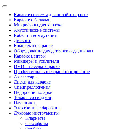
Categories
Караоке системы для онлайн караоке
Караоке с баллами
Микрофоны для караоке
Акустические системы
Кабели и коммутация
Дисконт
Комплекты караоке
Оборудование для детского сада, школы
Караоке центры
Микшеры и усилители
DVD – плееры караоке
Профессиональное транспонирование
Аксессуары
Диски для караоке
Спецпредложения
Недорогие подарки
Товары со скидкой
Наушники
Электронные барабаны
Духовые инструменты
Кларнеты
Саксофоны
Флейты