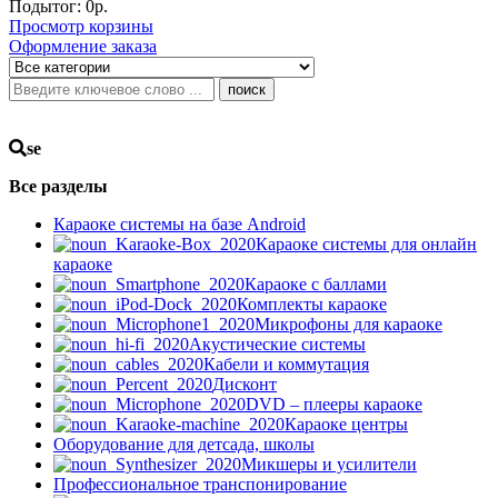
Подытог:
0
р.
Просмотр корзины
Оформление заказа
поиск
se
Все разделы
Караоке системы на базе Android
Караоке системы для онлайн
караоке
Караоке с баллами
Комплекты караоке
Микрофоны для караоке
Акустические системы
Кабели и коммутация
Дисконт
DVD – плееры караоке
Караоке центры
Оборудование для детсада, школы
Микшеры и усилители
Профессиональное транспонирование