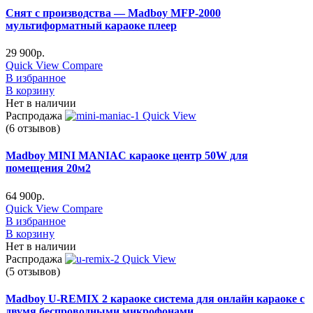
Снят с производства — Madboy MFP-2000
мультиформатный караоке плеер
29 900
р.
Quick View
Compare
В избранное
В корзину
Нет в наличии
Распродажа
Quick View
(6 отзывов)
Madboy MINI MANIAC караоке центр 50W для
помещения 20м2
64 900
р.
Quick View
Compare
В избранное
В корзину
Нет в наличии
Распродажа
Quick View
(5 отзывов)
Madboy U-REMIX 2 караоке система для онлайн караоке с
двумя беспроводными микрофонами