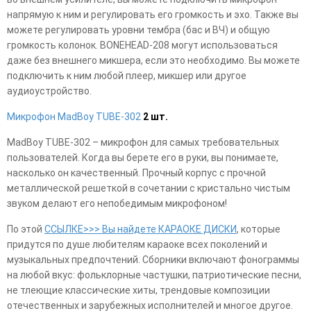
напрямую к ним и регулировать его громкость и эхо. Также вы
можете регулировать уровни тембра (бас и ВЧ) и общую
громкость колонок. BONEHEAD-208 могут использоваться
даже без внешнего микшера, если это необходимо. Вы можете
подключить к ним любой плеер, микшер или другое
аудиоустройство.
Микрофон MadBoy TUBE-302
2 шт.
MadBoy TUBE-302 – микрофон для самых требовательных
пользователей. Когда вы берете его в руки, вы понимаете,
насколько он качественный. Прочный корпус с прочной
металлической решеткой в сочетании с кристально чистым
звуком делают его непобедимым микрофоном!
По этой
ССЫЛКЕ>>> Вы найдете КАРАОКЕ ДИСКИ
, которые
придутся по душе любителям караоке всех поколений и
музыкальных предпочтений. Сборники включают фонограммы
на любой вкус: фольклорные частушки, патриотические песни,
не тлеющие классические хиты, трендовые композиции
отечественных и зарубежных исполнителей и многое другое.