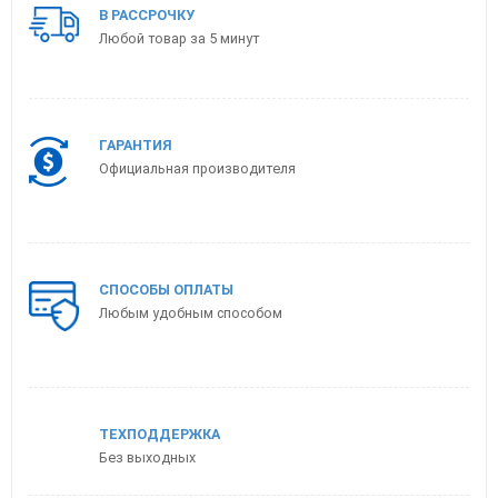
В РАССРОЧКУ
Купить в 1 клик
Любой товар за 5 минут
ГАРАНТИЯ
Официальная производителя
СПОСОБЫ ОПЛАТЫ
Любым удобным способом
Кабель аудио Adam Hall, серия ProCab, разъемы 3,5мм
Jack стерео и 2х Jack моно, 3м
1 080
р.
Купить в 1 клик
ТЕХПОДДЕРЖКА
Без выходных