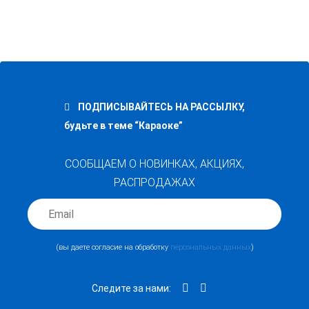
Madboy U-TUBE 20 комплект
Кабель аудио Adam Hall, разъемы REAN 3.5mm Jack стерео
беспроводных микрофонов
и 2х6,3 mm Jack моно, 1.5м
34 900
р.
38 900
р.
1 350
р.
ПОДПИСЫВАЙТЕСЬ НА РАССЫЛКУ,
Купить в 1 клик
Снят с производства — Madboy MFP-
будьте в теме “Караоке”
1500 универсальный караоке плеер
29 990
р.
СООБЩАЕМ О НОВИНКАХ, АКЦИЯХ,
РАСПРОДАЖАХ
(вы даете согласие на обработку
персональных данных
)
Следите за нами:
Кабель аудио 2XLR (мама)-2JACK mono 6.3mm 1.5 метра