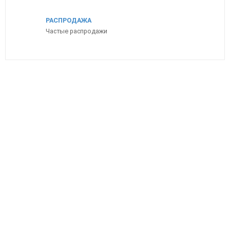
РАСПРОДАЖА
Частые распродажи
ПОПУЛЯРНЫЕ ТОВАРЫ
Кабель аудио, разъем REAN ,2*RCA male – 2*RCA male, 6м
Снят с производства — Madboy
5 250
р.
29 900
р.
Купить в 1 клик
Madboy MINI MANIAC караоке центр 5
64 900
р.
Madboy U-REMIX 2 караоке система 
беспроводными микрофонами
44 900
р.