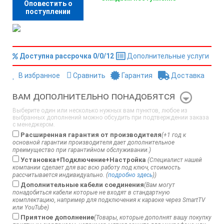
Оповестить о
поступлении
Доступна рассрочка 0/0/12
Дополнительные услуги
В избранное
Сравнить
Гарантия
Доставка
Вам дополнительно понадобятся
Выберите один или несколько нужных вам пунктов, любое из
выбранных дополнений можно обсудить при подтверждении заказа
с менеджером.
Расширенная гарантия от производителя
(+1 год к
основной гарантии производителя дает дополнительное
преимущество при гарантийном обслуживании.)
Установка+Подключение+Настройка
(Специалист нашей
компании сделает для вас всю работу под ключ, стоимость
рассчитывается индивидуально. (
подробно здесь
))
Дополнительные кабели соединения
(Вам могут
понадобиться кабели которые не входят в стандартную
комплектацию, например для подключения к караоке через SmartTV
или YouTube)
Приятное дополнение
(Товары, которые дополнят вашу покупку