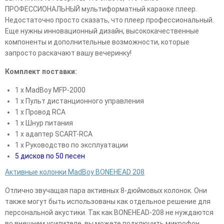
ПРОФЕССИОНАЛЬНЫЙ мультиформатный караоке плеер.
Недостаточно просто сказать, что плеер профессиональный.
Еще нужны инновационный дизайн, высококачественные
компоненты и дополнительные возможности, которые
запросто раскачают вашу вечеринку!
Комплект поставки:
1 х MadBoy MFP-2000
1 х Пульт дистанционного управления
1 х Провод RCA
1 x Шнур питания
1 x адаптер SCART-RCA
1 x Руководство по эксплуатации
5 дисков по 50 песен
Активные колонки MadBoy BONEHEAD 208
Отлично звучащая пара активных 8-дюймовых колонок. Они
также могут быть использованы как отдельное решение для
персональной акустики. Так как BONEHEAD-208 не нуждаются
во внешнем усилителе, вы можете подключить микрофон