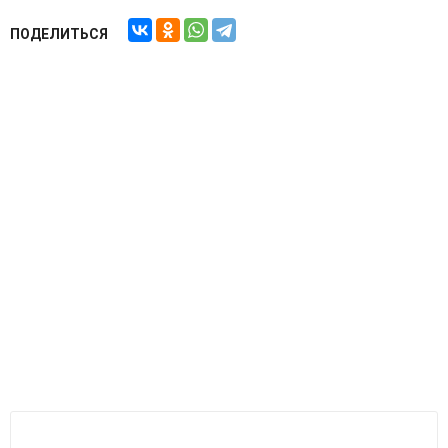
ПОДЕЛИТЬСЯ
СОПУТСТВУЮЩИЕ ТОВАРЫ
Подарочная карта Madboy на караоке и музыкальное
оборудование 2
5 000
р.