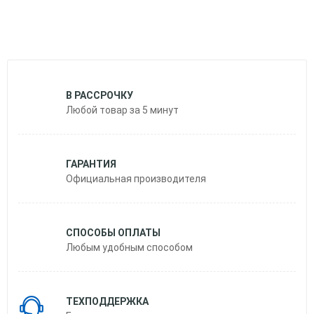
й) С Функцией Караоке
ик
В РАССРОЧКУ
Любой товар за 5 минут
ГАРАНТИЯ
Официальная производителя
СПОСОБЫ ОПЛАТЫ
ой) С Функцией Караоке
Любым удобным способом
ик
ТЕХПОДДЕРЖКА