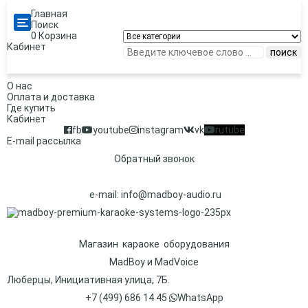
Главная
Categories
Поиск
0
Корзина
Кабинет
поиск
О нас
Оплата и доставка
Где купить
Кабинет
fb
youtube
instagram
vk
rutube
E-mail рассылка
Обратный звонок
e-mail:
info@madboy-audio.ru
Магазин караоке оборудования
MadBoy и MadVoice
Люберцы, Инициативная улица, 7Б.
+7 (499) 686 14 45
WhatsApp