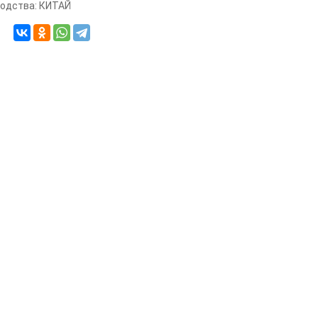
одства: КИТАЙ
ИЕ ТОВАРЫ
XLine Light GOBO GALAXY свет
20 835
р.