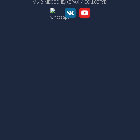
МЫ В МЕССЕНДЖЕРАХ И СОЦ.СЕТЯХ
INVOLIGHT TWINBEAM2410 светодиодная
26 990
р.
Купить в 1 клик
INVOLIGHT BLINDER200 светод