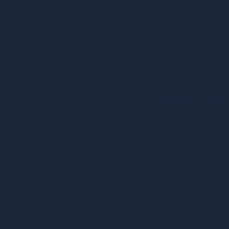
 моторизованная панель
При поддержке
“Арт-Веб”
иодный блайндер