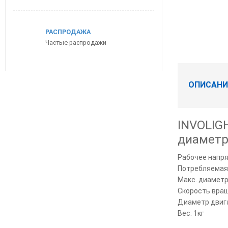
РАСПРОДАЖА
Частые распродажи
ОПИСАНИ
ПОПУЛЯРНЫЕ ТОВАРЫ
Снят с производства — Madboy
INVOLIG
29 900
р.
диаметр
Рабочее напря
Madboy MINI MANIAC караоке центр 5
Потребляемая 
64 900
р.
Макс. диаметр
Скорость вращ
Madboy U-REMIX 2 караоке система 
Диаметр двига
беспроводными микрофонами
Вес: 1кг
44 900
р.