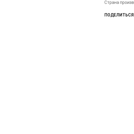
Страна произв
Madboy U-TUBE 20
ПОДЕЛИТЬСЯ
комплект беспроводных
микрофонов
34 900
р.
СОПУТСТВУЮЩ
38 900
р.
Снят с производства —
Madboy MFP-1500
универсальный караоке
плеер
29 990
р.