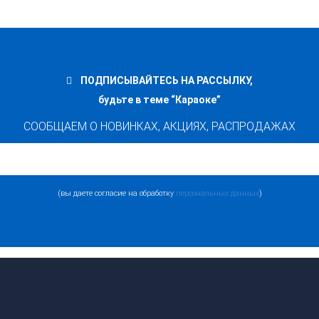
Купить в 1 клик
ПОДПИСЫВАЙТЕСЬ НА РАССЫЛКУ,
будьте в теме “Караоке”
СООБЩАЕМ О НОВИНКАХ, АКЦИЯХ, РАСПРОДАЖАХ
(вы даете согласие на обработку
персональных данных
)
INVOLIGHT LEDArray58 LED свето
11 990
р.
Купить в 1 клик