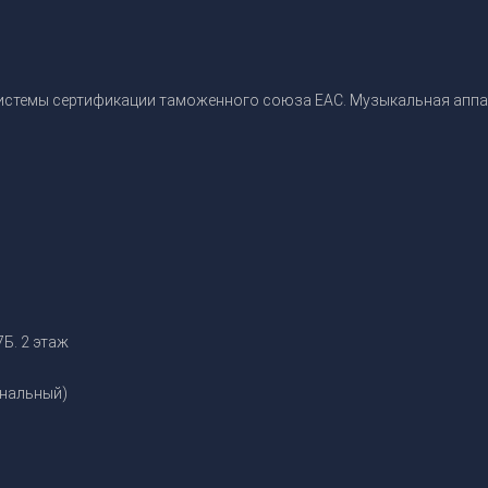
истемы сертификации таможенного союза EAC. Музыкальная аппар
INVOLIGHT LEDBARFX103 светодиод
32 990
р.
Купить в 1 клик
Б. 2 этаж
нальный)