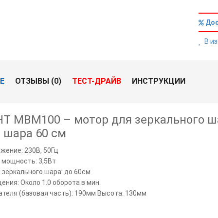
Дос
В и
Е
ОТЗЫВЫ (0)
ТЕСТ-ДРАЙВ
ИНСТРУКЦИИ
 MFP-2000 мультиформатный караоке плеер
HT MBM100 – мотор для зеркального ша
 шара 60 см
жение: 230В, 50Гц
0W для помещения 20м2
мощность: 3,5Вт
 зеркального шара: до 60см
ения: Около 1.0 оборота в мин.
для онлайн караоке с двумя
теля (базовая часть): 190мм Высота: 130мм