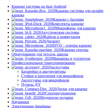
Караоке системы на базе Android
Караоке системы для онлайн
караоке
Караоке с баллами
Комплекты караоке
Микрофоны для караоке
Акустические системы
Кабели и коммутация
Дисконт
DVD – плееры караоке
Караоке центры
Оборудование для детсада, школы
Микшеры и усилители
Профессиональное транспонирование
Аксессуары
Батарейки и аккумуляторы
Стойки и крепления для микрофонов
Аксессуары для микрофонов
Пульты Д/У
Диски для караоке
Спецпредложения
Недорогие подарки
Наушники
Электронные барабаны