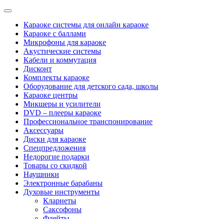
Categories
Караоке системы для онлайн караоке
Караоке с баллами
Микрофоны для караоке
Акустические системы
Кабели и коммутация
Дисконт
Комплекты караоке
Оборудование для детского сада, школы
Караоке центры
Микшеры и усилители
DVD – плееры караоке
Профессиональное транспонирование
Аксессуары
Диски для караоке
Спецпредложения
Недорогие подарки
Товары со скидкой
Наушники
Электронные барабаны
Духовые инструменты
Кларнеты
Саксофоны
Флейты