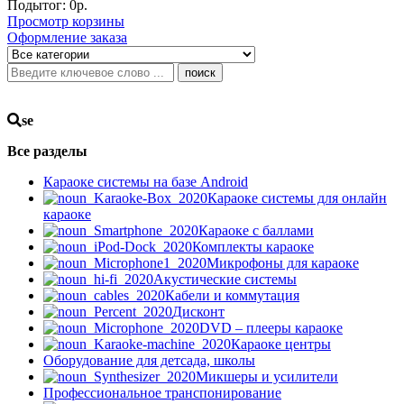
Подытог:
0
р.
Просмотр корзины
Оформление заказа
поиск
se
Все разделы
Караоке системы на базе Android
Караоке системы для онлайн
караоке
Караоке с баллами
Комплекты караоке
Микрофоны для караоке
Акустические системы
Кабели и коммутация
Дисконт
DVD – плееры караоке
Караоке центры
Оборудование для детсада, школы
Микшеры и усилители
Профессиональное транспонирование