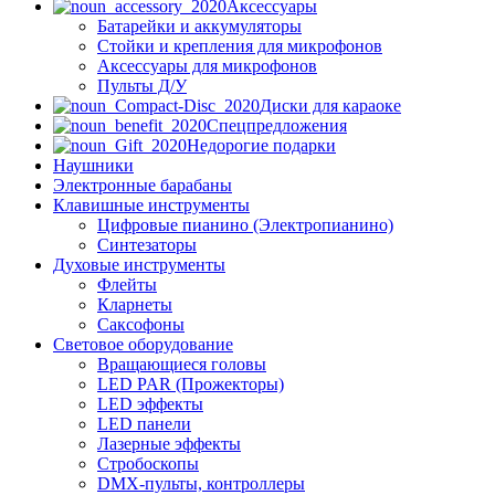
Аксессуары
Батарейки и аккумуляторы
Стойки и крепления для микрофонов
Аксессуары для микрофонов
Пульты Д/У
Диски для караоке
Спецпредложения
Недорогие подарки
Наушники
Электронные барабаны
Клавишные инструменты
Цифровые пианино (Электропианино)
Синтезаторы
Духовые инструменты
Флейты
Кларнеты
Саксофоны
Световое оборудование
Вращающиеся головы
LED PAR (Прожекторы)
LED эффекты
LED панели
Лазерные эффекты
Стробоскопы
DMX-пульты, контроллеры