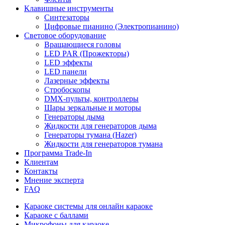
Клавишные инструменты
Синтезаторы
Цифровые пианино (Электропианино)
Световое оборудование
Вращающиеся головы
LED PAR (Прожекторы)
LED эффекты
LED панели
Лазерные эффекты
Стробоскопы
DMX-пульты, контроллеры
Шары зеркальные и моторы
Генераторы дыма
Жидкости для генераторов дыма
Генераторы тумана (Hazer)
Жидкости для генераторов тумана
Программа Trade-In
Клиентам
Контакты
Мнение эксперта
FAQ
Караоке системы для онлайн караоке
Караоке с баллами
Микрофоны для караоке