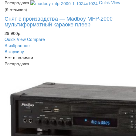
Распродажа
Quick View
(9 отзывов)
Снят с производства — Madboy MFP-2000
мультиформатный караоке плеер
29 900
р.
Quick View
Compare
В избранное
В корзину
Нет в наличии
Распродажа