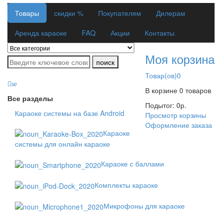
Товары
скидки %
Покупателям
Дилерам
Аренда караоке
FAQ
Акции
Контакты
Моя корзина
поиск
Товар(ов)
0
se
В корзине
0 товаров
Все разделы
Подытог:
0
р.
Караоке системы на базе Android
Просмотр корзины
Оформление заказа
Караоке
системы для онлайн караоке
Караоке с баллами
Комплекты караоке
Микрофоны для караоке