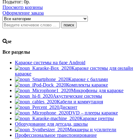
Подытог:
0
р.
Просмотр корзины
Оформление заказа
поиск
se
Все разделы
Караоке системы на базе Android
Караоке системы для онлайн
караоке
Караоке с баллами
Комплекты караоке
Микрофоны для караоке
Акустические системы
Кабели и коммутация
Дисконт
DVD – плееры караоке
Караоке центры
Оборудование для детсада, школы
Микшеры и усилители
Профессиональное транспонирование