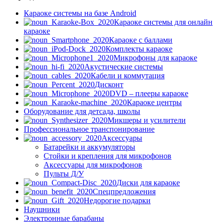
Караоке системы на базе Android
Караоке системы для онлайн
караоке
Караоке с баллами
Комплекты караоке
Микрофоны для караоке
Акустические системы
Кабели и коммутация
Дисконт
DVD – плееры караоке
Караоке центры
Оборудование для детсада, школы
Микшеры и усилители
Профессиональное транспонирование
Аксессуары
Батарейки и аккумуляторы
Стойки и крепления для микрофонов
Аксессуары для микрофонов
Пульты Д/У
Диски для караоке
Спецпредложения
Недорогие подарки
Наушники
Электронные барабаны