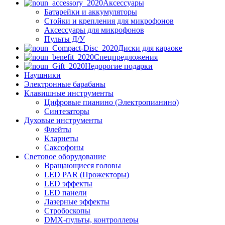
Аксессуары
Батарейки и аккумуляторы
Стойки и крепления для микрофонов
Аксессуары для микрофонов
Пульты Д/У
Диски для караоке
Спецпредложения
Недорогие подарки
Наушники
Электронные барабаны
Клавишные инструменты
Цифровые пианино (Электропианино)
Синтезаторы
Духовые инструменты
Флейты
Кларнеты
Саксофоны
Световое оборудование
Вращающиеся головы
LED PAR (Прожекторы)
LED эффекты
LED панели
Лазерные эффекты
Стробоскопы
DMX-пульты, контроллеры