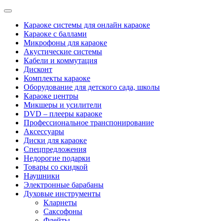
Categories
Караоке системы для онлайн караоке
Караоке с баллами
Микрофоны для караоке
Акустические системы
Кабели и коммутация
Дисконт
Комплекты караоке
Оборудование для детского сада, школы
Караоке центры
Микшеры и усилители
DVD – плееры караоке
Профессиональное транспонирование
Аксессуары
Диски для караоке
Спецпредложения
Недорогие подарки
Товары со скидкой
Наушники
Электронные барабаны
Духовые инструменты
Кларнеты
Саксофоны
Флейты