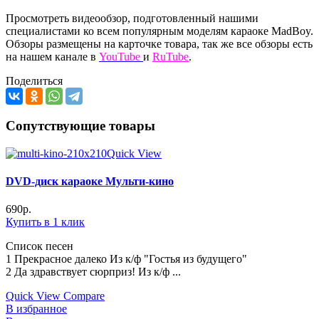
Просмотреть видеообзор, подготовленный нашими
специалистами ко всем популярным моделям караоке MadBoy.
Обзоры размещены на карточке товара, так же все обзоры есть
на нашем канале в
YouTube
и
RuTube
.
Поделиться
Сопутствующие товары
Quick View
DVD-диск караоке Мульти-кино
690
р.
Купить в 1 клик
Список песен
1 Прекрасное далеко Из к/ф "Гостья из будущего"
2 Да здравствует сюрприз! Из к/ф ...
Quick View
Compare
В избранное