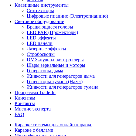
Клавишные инструменты
Синтезаторы
Цифровые пианино (Электропианино)
Световое оборудование
Вращающиеся головы
LED PAR (Прожекторы)
LED эффекты
LED панели
Лазерные эффекты
Стробоскопы
DMX-пульты, контроллеры
Шары зеркальные и моторы
Генераторы дыма
Жидкости для генераторов дыма
Генераторы тумана (Hazer)
Жидкости для генераторов тумана
Программа Trade-In
Клиентам
Контакты
Мнение эксперта
FAQ
Караоке системы для онлайн караоке
Караоке с баллами
Микрофоны для караоке