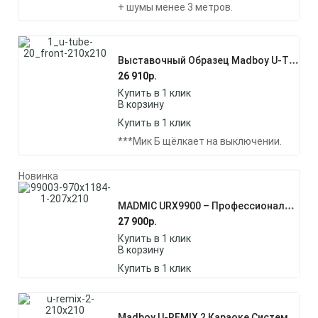
+ шумы менее 3 метров.
В
Ыставочный Образец Madboy U-TUBE 20 (№3) Комплект Беспроводных Микрофонов
26 910
р.
Купить в 1 клик
В корзину
Купить в 1 клик
***Мик Б щёлкает на выключении.
Новинка
M
ADMIC URX9900 – Профессиональная Вокальная Беспроводная Радиосистема
27 900
р.
Купить в 1 клик
В корзину
Купить в 1 клик
M
Adboy U-REMIX 2 Караоке Система Для Онлайн Караоке С Двумя Беспроводными Микрофонами