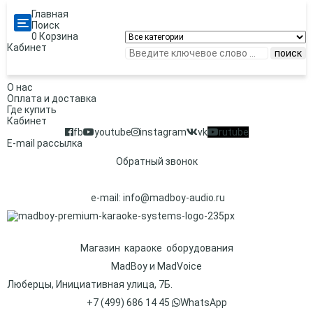
Главная
Categories
Поиск
0
Корзина
Кабинет
поиск
О нас
Оплата и доставка
Где купить
Кабинет
fb
youtube
instagram
vk
rutube
E-mail рассылка
Обратный звонок
e-mail:
info@madboy-audio.ru
Магазин караоке оборудования
MadBoy и MadVoice
Люберцы, Инициативная улица, 7Б.
+7 (499) 686 14 45
WhatsApp