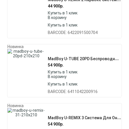
44 900
р.
Купить в 1 клик
В корзину
Купить в 1 клик
BARCODE: 6422091500704
Новинка
M
AdBoy U-TUBE 20PD Беспроводные Микрофоны С Переключаемыми Частотами
54 900
р.
Купить в 1 клик
В корзину
Купить в 1 клик
BARCODE: 6411042200916
Новинка
M
AdBoy U-REMIX 3 Система Для Онлайн Караоке С Двумя Беспроводными Микрофонами
54 900
р.