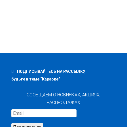
Madboy C-TUBE 10 Микрофон Пров
7 490
р.
8 900
р.
Madboy TUBE-402 PRO Микрофон
Проводной
6 490
р.
ПОДПИСЫВАЙТЕСЬ НА РАССЫЛКУ,
Madboy F-LOUD 370 Усилитель
будьте в теме “Караоке”
49 900
р.
58 900
р.
СООБЩАЕМ О НОВИНКАХ, АКЦИЯХ,
РАСПРОДАЖАХ