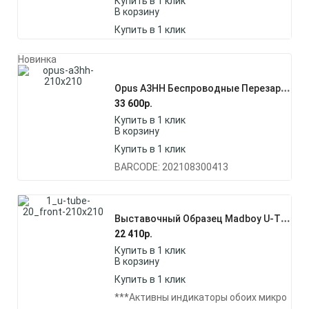
Купить в 1 клик
В корзину
Купить в 1 клик
Новинка
O
Pus A3HH Беспроводные Перезаряжаемые Многоканальные Микрофоны
33 600
р.
Купить в 1 клик
В корзину
Купить в 1 клик
BARCODE: 202108300413
В
Ыставочный Образец Madboy U-TUBE 20 (№2) Комплект Беспроводных Микрофонов
22 410
р.
Купить в 1 клик
В корзину
Купить в 1 клик
***Активны индикаторы обоих микро