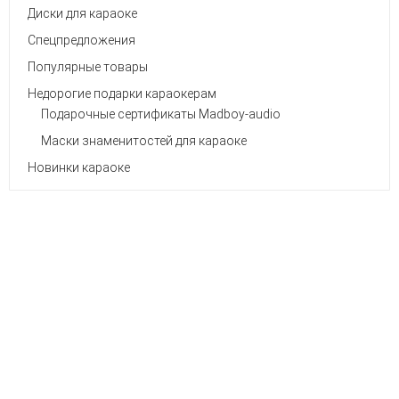
Диски для караоке
Спецпредложения
Популярные товары
Недорогие подарки караокерам
Подарочные сертификаты Madboy-audio
Маски знаменитостей для караоке
Новинки караоке
ПОПУЛЯРНЫЕ ТОВАРЫ
Madboy MFP-1000X Универсальн
29 490
р.
Кронштейн Для Установки Колонок На С
WALLY
4 900
р.
6 900
р.