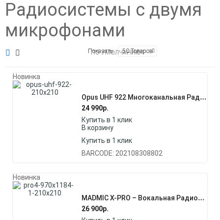
Радиосистемы с двумя
микрофонами
Показать
50 Товаров
ПО УМОЛЧАНИЮ
Новинка
O
Pus UHF 922 Многоканальная Радиосистема С Двумя Динамическими Микрофонами
24 990
р.
Купить в 1 клик
В корзину
Купить в 1 клик
BARCODE: 202108308802
Новинка
M
ADMIC X-PRO – Вокальная Радиосистема С Двумя Беспроводными Микрофонами, Серия “PRO”
26 900
р.